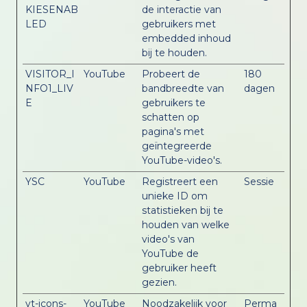
KIESENAB
de interactie van
LED
gebruikers met
embedded inhoud
bij te houden.
VISITOR_I
YouTube
Probeert de
180
NFO1_LIV
bandbreedte van
dagen
E
gebruikers te
schatten op
pagina's met
geïntegreerde
YouTube-video's.
YSC
YouTube
Registreert een
Sessie
unieke ID om
statistieken bij te
houden van welke
video's van
YouTube de
gebruiker heeft
gezien.
yt-icons-
YouTube
Noodzakelijk voor
Perma