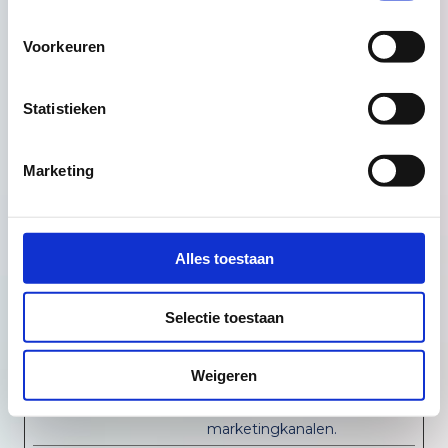
Google Analytics te
verzenden over het
Voorkeuren
apparaat en het
gedrag van de
bezoeker. Traceert
Statistieken
de bezoeker op
verschillende
apparaten en
Marketing
marketingkanalen.
_gid
Google
Gebruikt om
1 dag
gegevens naar
Alles toestaan
Google Analytics te
verzenden over het
apparaat en het
Selectie toestaan
gedrag van de
bezoeker. Traceert
de bezoeker op
Weigeren
verschillende
apparaten en
marketingkanalen.