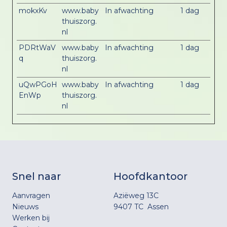
mokxKv
www.baby
In afwachting
1 dag
thuiszorg.
nl
PDRtWaV
www.baby
In afwachting
1 dag
q
thuiszorg.
nl
uQwPGoH
www.baby
In afwachting
1 dag
EnWp
thuiszorg.
nl
Snel naar
Hoofdkantoor
Aanvragen
Aziëweg 13C
Nieuws
9407 TC Assen
Werken bij