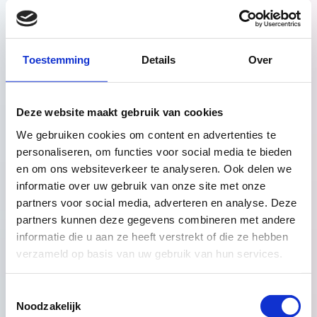
verzenden over het
apparaat en het
gedrag van de
bezoeker. Traceert
Toestemming
Details
Over
de bezoeker op
verschillende
apparaten en
marketingkanalen.
Deze website maakt gebruik van cookies
_ga_#
Google
Gebruikt om
2 jaar
We gebruiken cookies om content en advertenties te
gegevens naar
personaliseren, om functies voor social media te bieden
Google Analytics te
en om ons websiteverkeer te analyseren. Ook delen we
verzenden over het
informatie over uw gebruik van onze site met onze
apparaat en het
partners voor social media, adverteren en analyse. Deze
gedrag van de
partners kunnen deze gegevens combineren met andere
bezoeker. Traceert
de bezoeker op
informatie die u aan ze heeft verstrekt of die ze hebben
verschillende
verzameld op basis van uw gebruik van hun services.
apparaten en
marketingkanalen.
Toestemmingsselectie
_gat
Google
Gebruikt om
1 dag
Noodzakelijk
gegevens naar