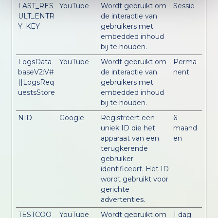
LAST_RES
YouTube
Wordt gebruikt om
Sessie
ULT_ENTR
de interactie van
Y_KEY
gebruikers met
embedded inhoud
bij te houden.
LogsData
YouTube
Wordt gebruikt om
Perma
baseV2:V#
de interactie van
nent
||LogsReq
gebruikers met
uestsStore
embedded inhoud
bij te houden.
NID
Google
Registreert een
6
uniek ID die het
maand
apparaat van een
en
terugkerende
gebruiker
identificeert. Het ID
wordt gebruikt voor
gerichte
advertenties.
TESTCOO
YouTube
Wordt gebruikt om
1 dag