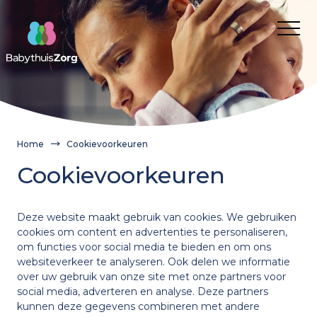
Over ons
Voor wie
Cliënt
Nieuws
Kwaliteit van zorg
Verwijzer
Werken bij
Home
Cookievoorkeuren
Cliëntervaring
Route aanvragen BabythuisZorg
Franchisenemers
Contact
Cookievoorkeuren
Aanvragen
Onze medewerkers
Wanneer inzetten?
Franchisenemers
Gemeente
Wat is BabythuisZorg?
Informatie voor gemeenten en verwijzers
Deze website maakt gebruik van cookies. We gebruiken
Waarom BabythuisZorg?
Route aanvragen BabythuisZorg
Onze medewerkers
cookies om content en advertenties te personaliseren,
Onze medewerkers
om functies voor social media te bieden en om ons
Theorie en cijfers
websiteverkeer te analyseren. Ook delen we informatie
BabythuisZorg aanvragen
over uw gebruik van onze site met onze partners voor
Praktijkvoorbeelden
Verwijzer
Nieuws
social media, adverteren en analyse. Deze partners
kunnen deze gegevens combineren met andere