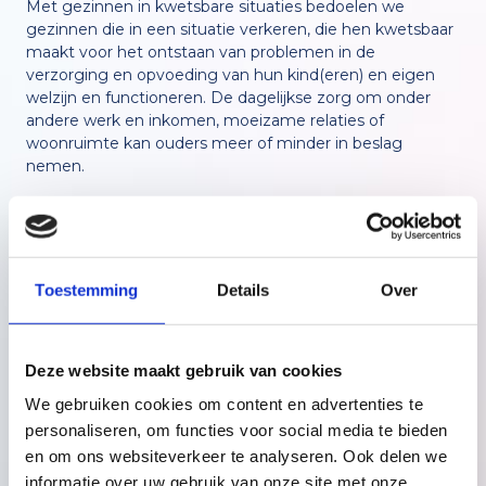
Met gezinnen in kwetsbare situaties bedoelen we
gezinnen die in een situatie verkeren, die hen kwetsbaar
maakt voor het ontstaan van problemen in de
verzorging en opvoeding van hun kind(eren) en eigen
welzijn en functioneren. De dagelijkse zorg om onder
andere werk en inkomen, moeizame relaties of
woonruimte kan ouders meer of minder in beslag
nemen.
Dit hoeft niet te betekenen dat er daadwerkelijk
problemen optreden in de verzorging en opvoeding van
de kinderen, maar de kans erop is wel groter. Zeker als
Toestemming
Details
Over
ouders onvoldoende vaardigheden hebben om de
problemen het hoofd te bieden. Kwetsbaarheid kan dan
leiden tot een pedagogisch onvermogen, dat tot uiting
komt in pedagogische verwaarlozing of mishandeling, in
Deze website maakt gebruik van cookies
verbaal geweld, in het onvoldoende stimuleren van de
We gebruiken cookies om content en advertenties te
kinderen en in het onvoldoende tot stand komen van
een positieve gehechtheidsrelatie (bron NJI).
personaliseren, om functies voor social media te bieden
en om ons websiteverkeer te analyseren. Ook delen we
informatie over uw gebruik van onze site met onze
In sommige gezinnen is de draaglast en draagkracht uit