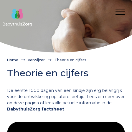
Over ons
Voor wie
Cliënt
Nieuws
Kwaliteit van zorg
Verwijzer
Werken bij
Home
Verwijzer
Theorie en cijfers
Cliëntervaring
Route aanvragen BabythuisZorg
Franchisenemers
Contact
Theorie en cijfers
Aanvragen
Onze medewerkers
Wanneer inzetten?
Franchisenemers
Gemeente
Wat is BabythuisZorg?
Informatie voor gemeenten en verwijzers
De eerste 1000 dagen van een kindje zijn erg belangrijk
Waarom BabythuisZorg?
Route aanvragen BabythuisZorg
Onze medewerkers
voor de ontwikkeling op latere leeftijd. Lees er meer over
Onze medewerkers
op deze pagina of lees alle actuele informatie in de
Theorie en cijfers
BabythuisZorg factsheet
BabythuisZorg aanvragen
Praktijkvoorbeelden
Verwijzer
Nieuws