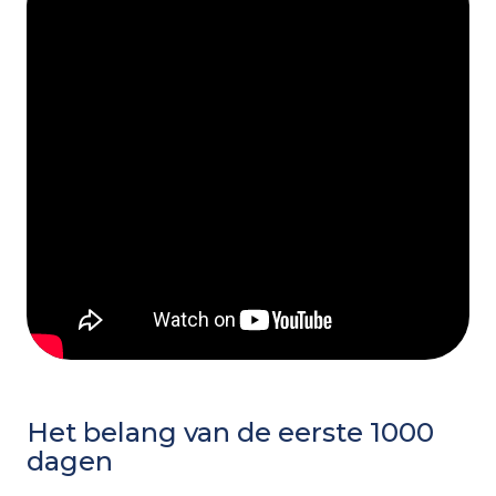
Samenwerking met Feel
Nederlands
English
Voorbeelden
De eerste 1000 dagen
Het belang van de eerste 1000
dagen