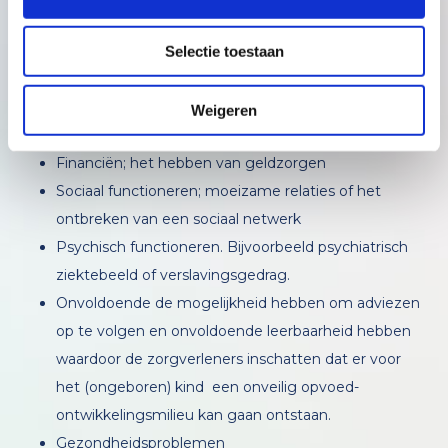
30%).
Selectie toestaan
Onzekerheid en/of problemen op één of meer
leefgebieden dragen bij aan kwetsbaarheid:
Weigeren
Huisvesting; het ontbreken van goede huisvesting
Financiën; het hebben van geldzorgen
Sociaal functioneren; moeizame relaties of het
ontbreken van een sociaal netwerk
Psychisch functioneren. Bijvoorbeeld psychiatrisch
ziektebeeld of verslavingsgedrag.
Onvoldoende de mogelijkheid hebben om adviezen
op te volgen en onvoldoende leerbaarheid hebben
waardoor de zorgverleners inschatten dat er voor
het (ongeboren) kind een onveilig opvoed-
ontwikkelingsmilieu kan gaan ontstaan.
Gezondheidsproblemen