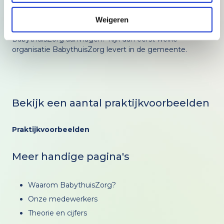
BabythuisZorg wordt landelijk aangeboden door
verschillende kraamzorgorganisaties. Alle
Weigeren
franchisenemers
hebben een eigen werkgebied. Wil je
BabythuisZorg aanvragen? Kijk dan eerst welke
organisatie BabythuisZorg levert in de gemeente.
Bekijk een aantal praktijkvoorbeelden
Praktijkvoorbeelden
Meer handige pagina's
Waarom BabythuisZorg?
Onze medewerkers
Theorie en cijfers