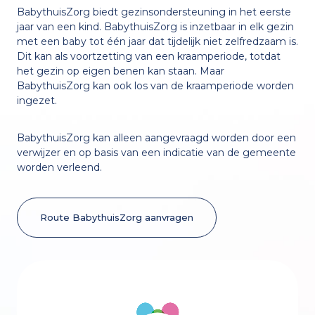
BabythuisZorg biedt gezinsondersteuning in het eerste
Samenwerking met Feel
Nederlands
English
jaar van een kind.
BabythuisZorg is inzetbaar in elk gezin
met een baby tot één jaar dat tijdelijk niet zelfredzaam is.
Dit kan als voortzetting van een kraamperiode, totdat
het gezin op eigen benen kan staan. Maar
Voorbeelden
BabythuisZorg kan ook los van de kraamperiode worden
ingezet.
BabythuisZorg kan alleen aangevraagd worden door een
De eerste 1000 dagen
verwijzer en op basis van een indicatie van de gemeente
worden verleend.
Route BabythuisZorg aanvragen