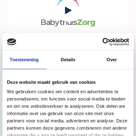
Toestemming
Details
Over
In vogelvlucht
BabythuisZorg biedt praktische hulp en heeft een
Deze website maakt gebruik van cookies
signalerende functie. Het wordt steeds duidelijker dat de
We gebruiken cookies om content en advertenties te
eerste 1000 dagen zeer belangrijk zijn in de ontwikkeling
personaliseren, om functies voor social media te bieden
van een kind. In deze periode is het extra belangrijk dat
en om ons websiteverkeer te analyseren. Ook delen we
een kind zich geborgen en veilig voelt. Door onze
aanwezigheid in het gezin ondersteunen we de
informatie over uw gebruik van onze site met onze
hechting tussen kind en ouder. Bij een goede hechting
partners voor social media, adverteren en analyse. Deze
kunnen zwaardere hulpverleningstrajecten op latere
partners kunnen deze gegevens combineren met andere
leeftijd kunnen worden voorkomen.
informatie die u aan ze heeft verstrekt of die ze hebben