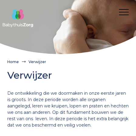
Over ons
Voor wie
Cliënt
Nieuws
Kwaliteit van zorg
Verwijzer
Werken bij
Home
Verwijzer
Cliëntervaring
Route aanvragen BabythuisZorg
Franchisenemers
Contact
Verwijzer
Aanvragen
Onze medewerkers
Wanneer inzetten?
Franchisenemers
Gemeente
Wat is BabythuisZorg?
Informatie voor gemeenten en verwijzers
De ontwikkeling die we doormaken in onze eerste jaren
Waarom BabythuisZorg?
Route aanvragen BabythuisZorg
Onze medewerkers
is groots. In deze periode worden alle organen
Onze medewerkers
aangelegd, leren we kruipen, lopen en praten en hechten
Theorie en cijfers
we ons aan anderen. Op dit fundament bouwen we de
BabythuisZorg aanvragen
rest van ons leven. In deze periode is het extra belangrijk
Praktijkvoorbeelden
Verwijzer
Nieuws
dat we ons beschermd en veilig voelen.