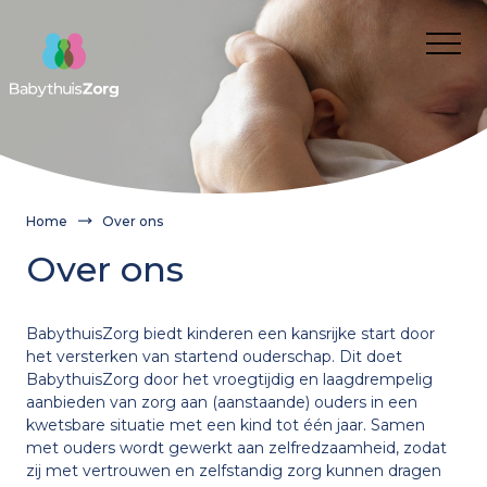
Over ons
Voor wie
Cliënt
Nieuws
Kwaliteit van zorg
Verwijzer
Werken bij
Home
Over ons
Cliëntervaring
Route aanvragen BabythuisZorg
Franchisenemers
Contact
Over ons
Aanvragen
Onze medewerkers
Wanneer inzetten?
Franchisenemers
Gemeente
Wat is BabythuisZorg?
Informatie voor gemeenten en verwijzers
BabythuisZorg biedt kinderen een kansrijke start door
Waarom BabythuisZorg?
Route aanvragen BabythuisZorg
Onze medewerkers
het versterken van startend ouderschap. Dit doet
Onze medewerkers
BabythuisZorg door het vroegtijdig en laagdrempelig
Theorie en cijfers
aanbieden van zorg aan (aanstaande) ouders in een
BabythuisZorg aanvragen
kwetsbare situatie met een kind tot één jaar. Samen
Praktijkvoorbeelden
Verwijzer
Nieuws
met ouders wordt gewerkt aan zelfredzaamheid, zodat
zij met vertrouwen en zelfstandig zorg kunnen dragen