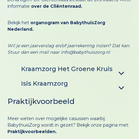
informatie
over de Cliëntenraad.
Bekijk het
organogram van BabythuisZorg
Nederland
.
Wil je een jaarverslag en/of jaarrekening inzien? Dat kan.
Stuur dan een mail naar info@babythuiszorg.nl
Kraamzorg Het Groene Kruis
Werkgebied:
Isis Kraamzorg
Groningen/Friesland/Drenthe en
de kop van Overijssel
Werkgebied:
Praktijkvoorbeeld
Groningen/Friesland/Drenthe en
de kop van Overijssel
Queridolaan 5 | 9721 SZ
Meer weten over mogelijke casussen waarbij
Groningen
BabythuisZorg wordt in gezet? Bekijk onze pagina met:
(050) 366 64 22
Queridolaan 5 | 9721 SZ
Praktijkvoorbeelden
.
www.kraamzorghetgroenekruis.nl
Groningen