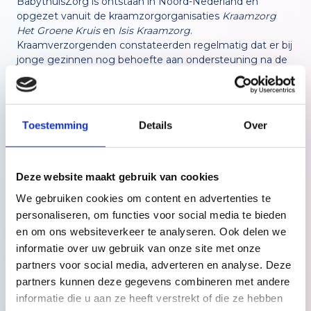
BabythuisZorg is ontstaan in Noord-Nederland en
opgezet vanuit de kraamzorgorganisaties
Kraamzorg
Het Groene Kruis
en
Isis Kraamzorg
.
Kraamverzorgenden constateerden regelmatig dat er bij
jonge gezinnen nog behoefte aan ondersteuning na de
kraamperiode was. De vraag naar extra ondersteuning
kon in de markt niet door bestaande partijen worden
gegeven. Van hieruit is onderzocht of de zojuist
genoemde kraamzorgorganisaties deze ondersteuning
Toestemming
Details
Over
zelf konden geven. Dit onderzoek heeft geleid tot de
lancering van BabythuisZorg in mei 2019.
Deze website maakt gebruik van cookies
Bekijk de
theorie en cijfers van BabythuisZorg.
We gebruiken cookies om content en advertenties te
personaliseren, om functies voor social media te bieden
en om ons websiteverkeer te analyseren. Ook delen we
informatie over uw gebruik van onze site met onze
partners voor social media, adverteren en analyse. Deze
Partners BabythuisZorg
partners kunnen deze gegevens combineren met andere
informatie die u aan ze heeft verstrekt of die ze hebben
In 2019 en 2020 is het product aangeboden in de drie