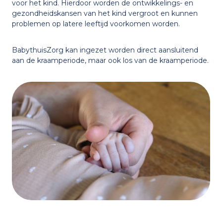
voor het kind. Hierdoor worden de ontwikkelings- en
gezondheidskansen van het kind vergroot en kunnen
Samenwerking met Feel
Nederlands
English
problemen op latere leeftijd voorkomen worden.
BabythuisZorg kan ingezet worden direct aansluitend
Voorbeelden
aan de kraamperiode, maar ook los van de kraamperiode.
De eerste 1000 dagen