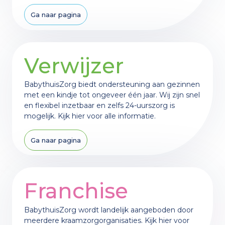
Ga naar pagina
Samenwerking met Feel
Nederlands
English
Verwijzer
Voorbeelden
BabythuisZorg biedt ondersteuning aan gezinnen
met een kindje tot ongeveer één jaar. Wij zijn snel
De eerste 1000 dagen
en flexibel inzetbaar en zelfs 24-uurszorg is
mogelijk. Kijk hier voor alle informatie.
Ga naar pagina
Franchise
BabythuisZorg wordt landelijk aangeboden door
meerdere kraamzorgorganisaties. Kijk hier voor