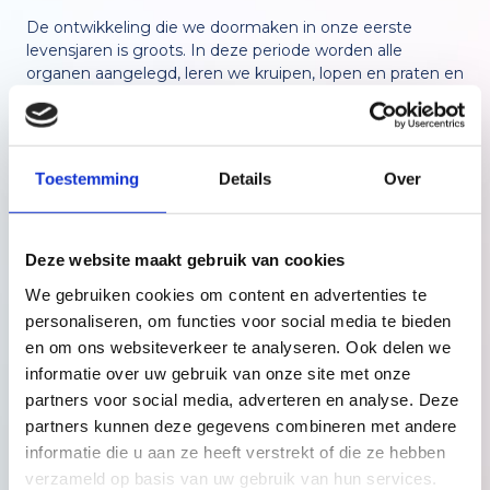
De ontwikkeling die we doormaken in onze eerste
levensjaren is groots. In deze periode worden alle
organen aangelegd, leren we kruipen, lopen en praten en
hechten we ons aan anderen. Op dit fundament bouwen
we de rest van ons leven. In deze periode is het extra
belangrijk dat we ons beschermd en veilig voelen.
BabythuisZorg is er om ondersteuning te bieden aan
Toestemming
Details
Over
gezinnen die hier tijdelijk niet zelfredzaam in
zijn. BabythuisZorg is gezinsondersteuning in het eerste
jaar van een kind.
Deze website maakt gebruik van cookies
BabythuisZorg biedt indien nodig
7 dagen per week,
We gebruiken cookies om content en advertenties te
24 uur per dag
ondersteuning!
personaliseren, om functies voor social media te bieden
en om ons websiteverkeer te analyseren. Ook delen we
informatie over uw gebruik van onze site met onze
Lees meer
partners voor social media, adverteren en analyse. Deze
partners kunnen deze gegevens combineren met andere
informatie die u aan ze heeft verstrekt of die ze hebben
verzameld op basis van uw gebruik van hun services.