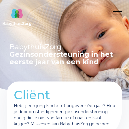
Over ons
Voor wie
Cliënt
Nieuws
BabythuisZorg
Gezinsondersteuning in het
Kwaliteit van zorg
Verwijzer
Werken bij
eerste jaar van een kind
Cliëntervaring
Route aanvragen BabythuisZorg
Franchisenemers
Contact
Aanvragen
Onze medewerkers
Wanneer inzetten?
Franchisenemers
Gemeente
Wat is BabythuisZorg?
Informatie voor gemeenten en verwijzers
Waarom BabythuisZorg?
Cliënt
Route aanvragen BabythuisZorg
Onze medewerkers
Onze medewerkers
Theorie en cijfers
Heb jij een jong kindje tot ongeveer één jaar? Heb
BabythuisZorg aanvragen
je door omstandigheden gezinsondersteuning
Praktijkvoorbeelden
Verwijzer
Nieuws
nodig die je niet van familie of naasten kunt
krijgen? Misschien kan BabythuisZorg je helpen.