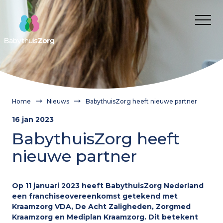
Over ons
Voor wie
Cliënt
Nieuws
Kwaliteit van zorg
Verwijzer
Werken bij
Home
Nieuws
BabythuisZorg heeft nieuwe partner
Cliëntervaring
Route aanvragen BabythuisZorg
Franchisenemers
Contact
16 jan 2023
Aanvragen
Onze medewerkers
Wanneer inzetten?
Franchisenemers
Gemeente
BabythuisZorg heeft
Wat is BabythuisZorg?
Informatie voor gemeenten en verwijzers
nieuwe partner
Waarom BabythuisZorg?
Route aanvragen BabythuisZorg
Onze medewerkers
Onze medewerkers
Theorie en cijfers
Op 11 januari 2023 heeft BabythuisZorg Nederland
BabythuisZorg aanvragen
een franchiseovereenkomst getekend met
Praktijkvoorbeelden
Verwijzer
Nieuws
Kraamzorg VDA, De Acht Zaligheden, Zorgmed
Kraamzorg en Mediplan Kraamzorg. Dit betekent