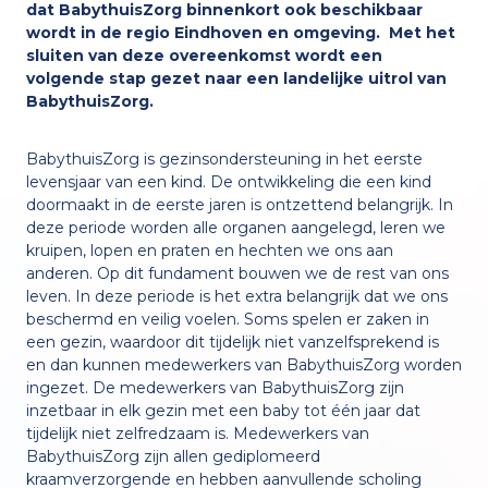
dat BabythuisZorg binnenkort ook beschikbaar
wordt in de regio Eindhoven en omgeving. Met het
Samenwerking met Feel
Nederlands
English
sluiten van deze overeenkomst wordt een
volgende stap gezet naar een landelijke uitrol van
BabythuisZorg.
Voorbeelden
BabythuisZorg is gezinsondersteuning in het eerste
levensjaar van een kind. De ontwikkeling die een kind
doormaakt in de eerste jaren is ontzettend belangrijk. In
De eerste 1000 dagen
deze periode worden alle organen aangelegd, leren we
kruipen, lopen en praten en hechten we ons aan
anderen. Op dit fundament bouwen we de rest van ons
leven. In deze periode is het extra belangrijk dat we ons
beschermd en veilig voelen. Soms spelen er zaken in
een gezin, waardoor dit tijdelijk niet vanzelfsprekend is
en dan kunnen medewerkers van BabythuisZorg worden
ingezet. De medewerkers van BabythuisZorg zijn
inzetbaar in elk gezin met een baby tot één jaar dat
tijdelijk niet zelfredzaam is. Medewerkers van
BabythuisZorg zijn allen gediplomeerd
kraamverzorgende en hebben aanvullende scholing