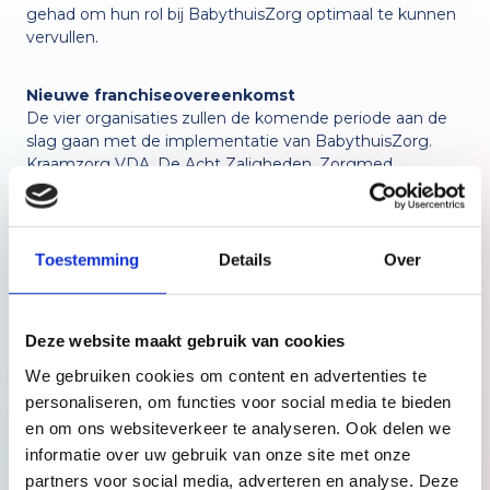
gehad om hun rol bij BabythuisZorg optimaal te kunnen
vervullen.
Nieuwe franchiseovereenkomst
De vier organisaties zullen de komende periode aan de
slag gaan met de implementatie van BabythuisZorg.
Kraamzorg VDA, De Acht Zaligheden, Zorgmed
Kraamzorg en Mediplan Kraamzorg zullen er samen voor
zorgen dat gezinnen BabythuisZorg kunnen ontvangen
in de eerdergenoemde gemeenten. Bestuurders
Hanneke Hermkens-Geerts en Helma van Oijen: “Wij
Toestemming
Details
Over
hebben vanuit het project Mental Support ervaren dat er
behoefte is aan deze vorm van zorg in onze regio. Ook
vanuit de begeleiding die wij bieden vanuit jeugdwet en
Deze website maakt gebruik van cookies
Wmo zien wij behoefte aan aanvullende ondersteuning.
Wij zijn dan ook heel blij dat we BabythuisZorg kunnen
We gebruiken cookies om content en advertenties te
gaan aanbieden in Eindhoven en omgeving.”
personaliseren, om functies voor social media te bieden
en om ons websiteverkeer te analyseren. Ook delen we
In steeds meer gemeenten
informatie over uw gebruik van onze site met onze
BabythuisZorg is ontstaan in Noord-Nederland en wordt
partners voor social media, adverteren en analyse. Deze