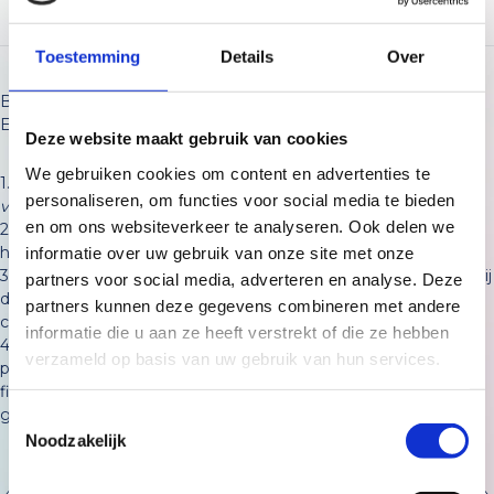
6
Uitvraag ondersteuningsvraag / zorgdoelen
Samenwerking met Feel
Nederlands
English
Toestemming
Details
Over
Babythuiszorg aanvragen? Vul dan hieronder het formulier in.
Een aantal aandachtspunten:
Voorbeelden
Deze website maakt gebruik van cookies
We gebruiken cookies om content en advertenties te
1.
We adviseren om dit formulier op een laptop/desktop in te
personaliseren, om functies voor social media te bieden
vullen en niet op een mobiele telefoon.
De eerste 1000 dagen
en om ons websiteverkeer te analyseren. Ook delen we
2. Het formulier is vrij lang en vraagt om veel gegevens. Er is
helaas tussendoor geen mogelijkheid om op te slaan!
informatie over uw gebruik van onze site met onze
3. Op het moment dat de aanvraag binnenkomt, beoordelen wij
partners voor social media, adverteren en analyse. Deze
de aanvraag en nemen z.s.m. (afhankelijk van de urgentie)
partners kunnen deze gegevens combineren met andere
contact op over de vervolgstappen.
informatie die u aan ze heeft verstrekt of die ze hebben
4. BabythuisZorg wordt gefinancierd door gemeenten. Het
verzameld op basis van uw gebruik van hun services.
proces rondom aanvragen en indicatiestelling voor de
financiering verschilt per gemeente. Het is afhankelijk van de
gemeente of een aanvraag kan worden toegekend.
Toestemmingsselectie
Noodzakelijk