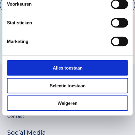
Voorkeuren
Statistieken
Marketing
Alles toestaan
Snel naar
Hoofdkantoor
Selectie toestaan
Aanvragen
Aziëweg 13C
Nieuws
9407 TC Assen
Weigeren
Werken bij
Contact
Social Media