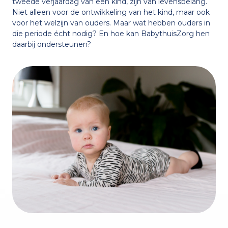
tweede verjaardag van een kind, zijn van levensbelang.
Niet alleen voor de ontwikkeling van het kind, maar ook
Samenwerking met Feel
Nederlands
English
voor het welzijn van ouders. Maar wat hebben ouders in
die periode écht nodig? En hoe kan BabythuisZorg hen
daarbij ondersteunen?
Voorbeelden
De eerste 1000 dagen