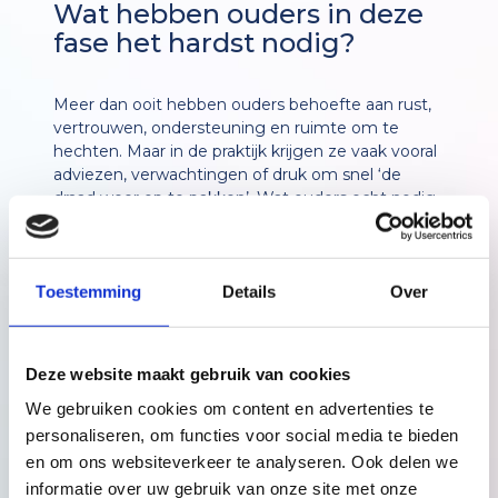
Wat hebben ouders in deze
fase het hardst nodig?
Meer dan ooit hebben ouders behoefte aan rust,
vertrouwen, ondersteuning en ruimte om te
hechten. Maar in de praktijk krijgen ze vaak vooral
adviezen, verwachtingen of druk om snel ‘de
draad weer op te pakken’. Wat ouders echt nodig
hebben:
Tijd en rust om te wennen aan het
Toestemming
Details
Over
ouderschap
Praktische hulp in huis, zodat er ruimte is om
Deze website maakt gebruik van cookies
te herstellen
We gebruiken cookies om content en advertenties te
Emotionele steun als het even niet vanzelf
personaliseren, om functies voor social media te bieden
gaat
en om ons websiteverkeer te analyseren. Ook delen we
Bevestiging en vertrouwen dat ze het goed
informatie over uw gebruik van onze site met onze