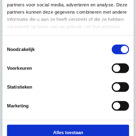
doen
partners voor social media, adverteren en analyse. Deze
Inzicht in de behoeften van hun baby
partners kunnen deze gegevens combineren met andere
Een luisterend oor, zonder oordeel
informatie die u aan ze heeft verstrekt of die ze hebben
verzameld op basis van uw gebruik van hun services.
Juist als ouders zich gezien en gesteund voelen,
ontstaat er ruimte voor een veilige hechting en
Toestemmingsselectie
een stabiele gezinssituatie.
Noodzakelijk
Wat als het allemaal even te veel
Voorkeuren
is?
Statistieken
Slaapgebrek, mentale druk, een baby die veel huilt
of een moeizame bevalling. Het komt vaak voor
dat ouders overweldigd raken, een teken van de
Marketing
enorme impact die het ouderschap kan hebben.
Veel ouders durven niet om hulp te vragen of
wachten te lang. BabythuisZorg biedt
laagdrempelige ondersteuning, precies daar waar
het nodig is: thuis, bij het gezin, afgestemd op de
Alles toestaan