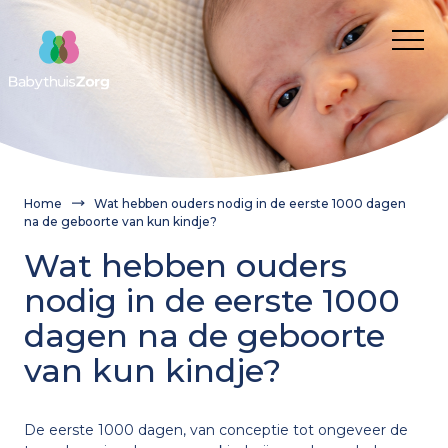
Over ons
Voor wie
Cliënt
Nieuws
Kwaliteit van zorg
Verwijzer
Werken bij
Home
Wat hebben ouders nodig in de eerste 1000 dagen
Cliëntervaring
Route aanvragen BabythuisZorg
Franchisenemers
na de geboorte van kun kindje?
Contact
Aanvragen
Onze medewerkers
Wanneer inzetten?
Wat hebben ouders
Franchisenemers
Gemeente
Wat is BabythuisZorg?
nodig in de eerste 1000
Informatie voor gemeenten en verwijzers
Waarom BabythuisZorg?
Route aanvragen BabythuisZorg
Onze medewerkers
dagen na de geboorte
Onze medewerkers
van kun kindje?
Theorie en cijfers
BabythuisZorg aanvragen
Praktijkvoorbeelden
Verwijzer
Nieuws
De eerste 1000 dagen, van conceptie tot ongeveer de