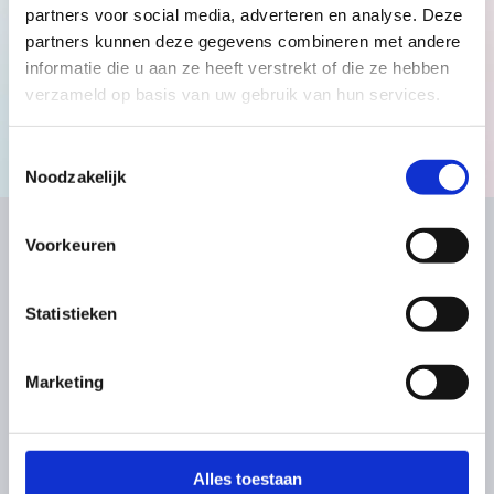
partners voor social media, adverteren en analyse. Deze
Samenwerking met Feel
Nederlands
English
partners kunnen deze gegevens combineren met andere
informatie die u aan ze heeft verstrekt of die ze hebben
verzameld op basis van uw gebruik van hun services.
Laad meer
Voorbeelden
berichten
Toestemmingsselectie
Noodzakelijk
De eerste 1000 dagen
Voorkeuren
Snel naar
Hoofdkantoor
Statistieken
Aanvragen
Aziëweg 13C
Nieuws
9407 TC Assen
Werken bij
Marketing
Contact
Social Media
Alles toestaan
Volg ons op social media!