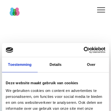
Over ons
Voor wie
Cliënt
Nieuws
Kwaliteit van zorg
Verwijzer
Werken bij
Home
Archives for BabythuisZorgNL
Cliëntervaring
Route aanvragen BabythuisZorg
Franchisenemers
Contact
Nieuwsoverzicht
Aanvragen
Onze medewerkers
Wanneer inzetten?
Franchisenemers
Gemeente
Toestemming
Details
Over
Wat is BabythuisZorg?
Informatie voor gemeenten en verwijzers
Waarom BabythuisZorg?
Route aanvragen BabythuisZorg
Onze medewerkers
Deze website maakt gebruik van cookies
Onze medewerkers
We gebruiken cookies om content en advertenties te
Theorie en cijfers
BabythuisZorg aanvragen
personaliseren, om functies voor social media te bieden
Praktijkvoorbeelden
Verwijzer
Nieuws
en om ons websiteverkeer te analyseren. Ook delen we
informatie over uw gebruik van onze site met onze