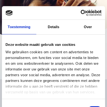
Over ons
Toestemming
Details
Over
Voor wie
Cliënt
Nieuws
Deze website maakt gebruik van cookies
Kwaliteit van zorg
Verwijzer
Werken bij
Home
Kraamzorg het Kraamnest
Cliëntervaring
We gebruiken cookies om content en advertenties te
Route aanvragen BabythuisZorg
Franchisenemers
Contact
Kraamzorg het
personaliseren, om functies voor social media te bieden
Aanvragen
Onze medewerkers
Wanneer inzetten?
Franchisenemers
Gemeente
en om ons websiteverkeer te analyseren. Ook delen we
Kraamnest
Wat is BabythuisZorg?
informatie over uw gebruik van onze site met onze
Informatie voor gemeenten en verwijzers
Waarom BabythuisZorg?
partners voor social media, adverteren en analyse. Deze
Route aanvragen BabythuisZorg
Onze medewerkers
partners kunnen deze gegevens combineren met andere
Onze medewerkers
informatie die u aan ze heeft verstrekt of die ze hebben
Theorie en cijfers
BabythuisZorg aanvragen
verzameld op basis van uw gebruik van hun services.
Praktijkvoorbeelden
Snel naar
Hoofdkantoor
Verwijzer
Nieuws
Toestemmingsselectie
Aanvragen
Aziëweg 13C