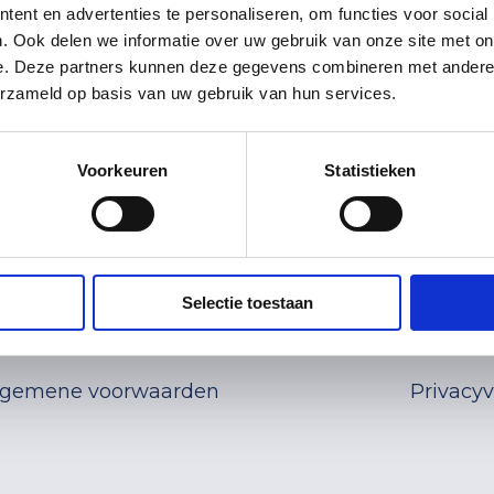
zorg
Nederlands
English
De eerste 1000 dagen
ent en advertenties te personaliseren, om functies voor social
. Ook delen we informatie over uw gebruik van onze site met on
meenten en verwijzers
e. Deze partners kunnen deze gegevens combineren met andere i
abythuisZorg
erzameld op basis van uw gebruik van hun services.
Voorkeuren
Statistieken
fdkantoor
Social Media
Volg ons op social medi
weg 13C
 TC Assen
Selectie toestaan
lgemene voorwaarden
Privacyv