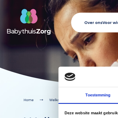
Over ons
Voor wi
Kwaliteit van zorg
Cliëntervaring
Onze medewerker
Aanvragen
Toestemming
Samenw
Home
Welkom Kraamzorg
Deze website maakt gebruik