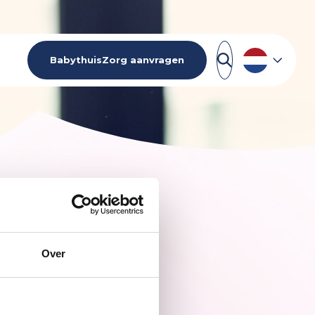
BabythuisZorg aanvragen
Franchisenemers
Nieuws
Over
beelden