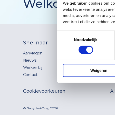
Welkom Kraam
We gebruiken cookies om cont
websiteverkeer te analyseren
Informatie voor ge
media, adverteren en analys
Route aanvragen B
verstrekt of die ze hebben v
Toestemmingsselectie
Noodzakelijk
Snel naar
Hoo
Aanvragen
Azië
Nieuws
9407
Werken bij
Weigeren
Contact
Cookievoorkeuren
A
© BabythuisZorg 2026