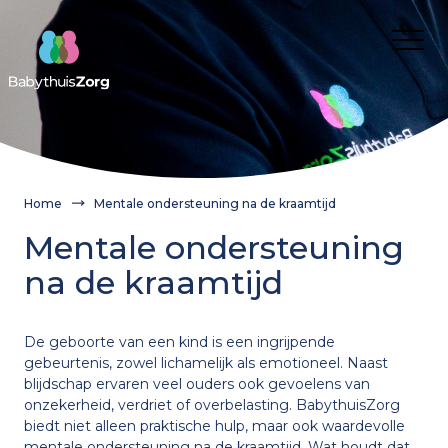
Over ons
Voor wie
Cliënt
Nieuws
Kwaliteit van zorg
Verwijzer
Werken bij
Home
Mentale ondersteuning na de kraamtijd
Cliëntervaring
Route aanvragen BabythuisZorg
Franchisenemers
Contact
Mentale ondersteuning
Aanvragen
Onze medewerkers
Wanneer inzetten?
Franchisenemers
Gemeente
na de kraamtijd
Wat is BabythuisZorg?
Informatie voor gemeenten en verwijzers
Waarom BabythuisZorg?
Route aanvragen BabythuisZorg
Onze medewerkers
Onze medewerkers
De geboorte van een kind is een ingrijpende
gebeurtenis, zowel lichamelijk als emotioneel. Naast
Theorie en cijfers
BabythuisZorg aanvragen
blijdschap ervaren veel ouders ook gevoelens van
Praktijkvoorbeelden
Verwijzer
Nieuws
onzekerheid, verdriet of overbelasting. BabythuisZorg
biedt niet alleen praktische hulp, maar ook waardevolle
mentale ondersteuning na de kraamtijd. Wat houdt dat