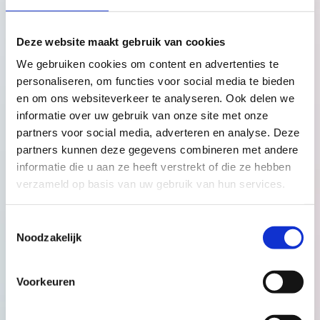
Somberheid of prikkelbaarheid
Angst of paniek
Deze website maakt gebruik van cookies
Onzekerheid over het ouderschap
We gebruiken cookies om content en advertenties te
Moeite met hechten aan de baby
personaliseren, om functies voor social media te bieden
Spanningen in de relatie of het gezin
en om ons websiteverkeer te analyseren. Ook delen we
informatie over uw gebruik van onze site met onze
partners voor social media, adverteren en analyse. Deze
partners kunnen deze gegevens combineren met andere
informatie die u aan ze heeft verstrekt of die ze hebben
Wat doet BabythuisZorg op
verzameld op basis van uw gebruik van hun services.
het gebied van mentale
ondersteuning?
Toestemmingsselectie
Noodzakelijk
Mentale ondersteuning bij BabythuisZorg
betekent vooral: er zijn. Het gaat dan om een
Voorkeuren
luisterend oor, erkenning van emoties, praktische
rust brengen in het gezin. Daarnaast bieden wij
ook praktische ondersteuning bij de zorg voor de