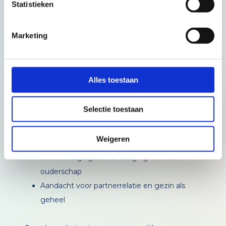
Statistieken
baby en het ontlasten zodat ouders ook mentale
rust kunnen ervaren.
Marketing
Denk aan:
Gesprekken over gevoelens, onzekerheden
Alles toestaan
en angsten
Hulp bij het structureren van de dag, zodat er
Selectie toestaan
ruimte komt voor rust en herstel
Ondersteuning in het vinden van eigen regie
Weigeren
en vertrouwen
Aanmoediging en bevestiging van het
ouderschap
Aandacht voor partnerrelatie en gezin als
geheel