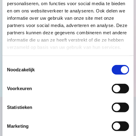
nieuwsbrief
personaliseren, om functies voor social media te bieden
en om ons websiteverkeer te analyseren. Ook delen we
Samenwerking met Feel
Nederlands
English
Neque porro quisquam est, qui dolorem.
informatie over uw gebruik van onze site met onze
Nemo enim ipsam voluptatem quia voluptas
partners voor social media, adverteren en analyse. Deze
sit aspernatur aut odit aut fugit, sed quia
partners kunnen deze gegevens combineren met andere
Voorbeelden
consequuntur magni.
informatie die u aan ze heeft verstrekt of die ze hebben
verzameld op basis van uw gebruik van hun services.
De eerste 1000 dagen
Toestemmingsselectie
Noodzakelijk
Voorkeuren
Statistieken
Snel naar
Hoofdkantoor
Marketing
Aanvragen
Aziëweg 13C