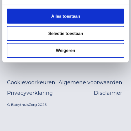
Nieuws
9407 TC Assen
Werken bij
Contact
Alles toestaan
Social Media
Selectie toestaan
Volg ons op social media!
Weigeren
Cookievoorkeuren
Algemene voorwaarden
Privacyverklaring
Disclaimer
© BabythuisZorg 2026