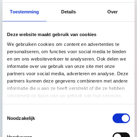
en wisselden de aanwezigen ervaringen uit.
Toestemming
Details
Over
Deze website maakt gebruik van cookies
We gebruiken cookies om content en advertenties te
personaliseren, om functies voor social media te bieden
en om ons websiteverkeer te analyseren. Ook delen we
informatie over uw gebruik van onze site met onze
partners voor social media, adverteren en analyse. Deze
partners kunnen deze gegevens combineren met andere
informatie die u aan ze heeft verstrekt of die ze hebben
verzameld op basis van uw gebruik van hun services.
Toestemmingsselectie
Over BabythuisZorg
Noodzakelijk
BabythuisZorg is ontstaan, doordat kraamverzorgenden