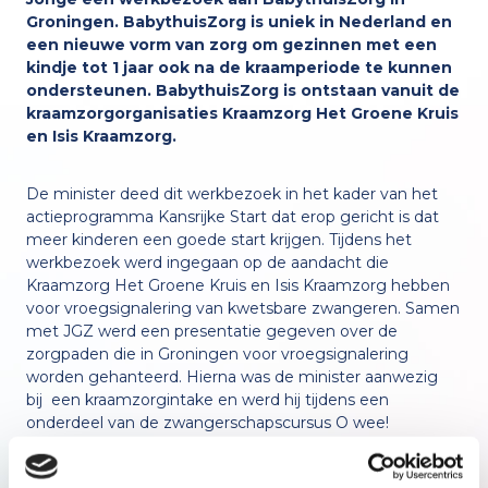
Groningen. BabythuisZorg is uniek in Nederland en
Samenwerking met Feel
Nederlands
English
een nieuwe vorm van zorg om gezinnen met een
kindje tot 1 jaar ook na de kraamperiode te kunnen
ondersteunen. BabythuisZorg is ontstaan vanuit de
kraamzorgorganisaties Kraamzorg Het Groene Kruis
Voorbeelden
en Isis Kraamzorg.
De minister deed dit werkbezoek in het kader van het
De eerste 1000 dagen
actieprogramma Kansrijke Start dat erop gericht is dat
meer kinderen een goede start krijgen. Tijdens het
werkbezoek werd ingegaan op de aandacht die
Kraamzorg Het Groene Kruis en Isis Kraamzorg hebben
voor vroegsignalering van kwetsbare zwangeren. Samen
met JGZ werd een presentatie gegeven over de
zorgpaden die in Groningen voor vroegsignalering
worden gehanteerd. Hierna was de minister aanwezig
bij een kraamzorgintake en werd hij tijdens een
onderdeel van de zwangerschapscursus O wee!
vakkundig voorbereid op het ouderschap. Aan het einde
was er aandacht voor het ontstaan van BabythuisZorg