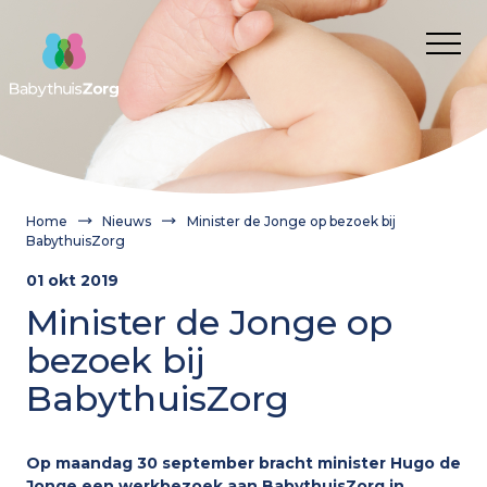
Over ons
Voor wie
Cliënt
Nieuws
Kwaliteit van zorg
Verwijzer
Werken bij
Home
Nieuws
Minister de Jonge op bezoek bij
Cliëntervaring
Route aanvragen BabythuisZorg
Franchisenemers
BabythuisZorg
Contact
Aanvragen
Onze medewerkers
Wanneer inzetten?
Franchisenemers
Gemeente
01 okt 2019
Wat is BabythuisZorg?
Minister de Jonge op
Informatie voor gemeenten en verwijzers
Waarom BabythuisZorg?
Route aanvragen BabythuisZorg
bezoek bij
Onze medewerkers
Onze medewerkers
BabythuisZorg
Theorie en cijfers
BabythuisZorg aanvragen
Praktijkvoorbeelden
Verwijzer
Nieuws
Op maandag 30 september bracht minister Hugo de
Jonge een werkbezoek aan BabythuisZorg in