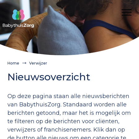
Over ons
Voor wie
Cliënt
Nieuws
Kwaliteit van zorg
Verwijzer
Werken bij
Home
Verwijzer
Cliëntervaring
Route aanvragen BabythuisZorg
Franchisenemers
Contact
Nieuwsoverzicht
Aanvragen
Onze medewerkers
Wanneer inzetten?
Franchisenemers
Gemeente
Wat is BabythuisZorg?
Informatie voor gemeenten en verwijzers
Op deze pagina staan alle nieuwsberichten
Waarom BabythuisZorg?
Route aanvragen BabythuisZorg
Onze medewerkers
van BabythuisZorg. Standaard worden alle
Onze medewerkers
berichten getoond, maar het is mogelijk om
Theorie en cijfers
BabythuisZorg aanvragen
te filteren op de berichten voor cliënten,
Praktijkvoorbeelden
Verwijzer
Nieuws
verwijzers of franchisenemers. Klik dan op
de button alle nieuws om een categorie te